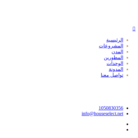
الرئيسية
المشروعات
المدن
المطورين
الوحدات
المدونة
تواصل معنا
1050830356
info@houseselect.net