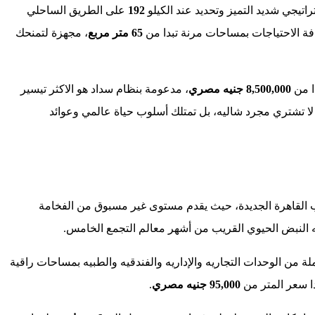
تيجي شديد التميز وتحديد عند الكيلو
192
على الطريق الساحلي
ة الاحتياجات بمساحات مرنة تبدا من
65 متر مربع
، مجهزة لتمنحك
ا من
8,500,000 جنيه مصري
، مدعومة بنظام سداد هو الاكثر تيسير
 لا تشتري مجرد شاليه، بل تمتلك أسلوب حياة عالمي وعوائد
ب القاهرة الجديدة، حيث يقدم مستوى غير مسبوق من الفخامة
 النبض الحيوي القريب من أشهر معالم التجمع الخامس.
ي 7 أدوار علوية، ليضم باقة متكاملة من الوحدات التجاريه والإداريه والفندقيه والطبيه بمساحات راقية
دا سعر المتر من
95,000 جنيه مصري
.