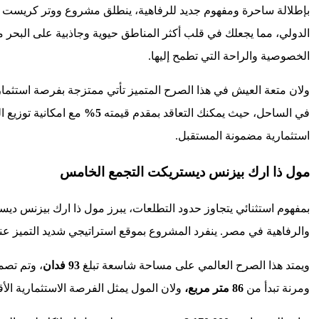
بإطلالة ساحرة ومفهوم جديد للرفاهية، ينطلق مشروع ووتر كريست الس
الدولي، مما يجعلك في قلب أكثر المناطق حيوية وجاذبية على البحر 
الخصوصية والراحة التي تطمح إليها.
ولان متعة العيش في هذا الصرح المتميز تأتي ممتزجة بفرصة استثمارية
في الساحل، حيث يمكنك التعاقد بمقدم قيمته
5%
مع امكانية توزيع 
استثمارية مضمونة المستقبل.
مول ذا ارك بيزنس ديستريكت التجمع الخامس
بمفهوم استثنائي يتجاوز حدود التطلعات، يبرز مول ذا ارك بيزنس د
والرفاهية في مصر. ينفرد المشروع بموقع استراتيجي شديد التميز ع
ويمتد هذا الصرح العالمي على مساحة شاسعة تبلغ
93 فدان
ومرنة تبدأ من
86 متر مربع،
ولان المول يمثل الفرصة الاستثمارية ال