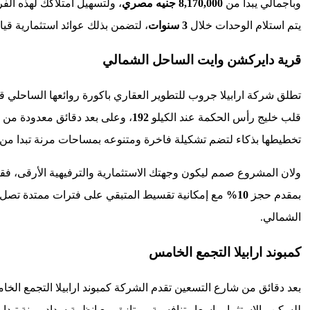
وباجمالي يبدا من
8,170,000 جنيه مصري
، ولتسهيل امتلاكك لهذه الف
يتم استلام الوحدات خلال
3 سنوات
، لتضمن بذلك عوائد استثمارية قيا
قرية دايركشن وايت الساحل الشمالي
تطلق شركة ارابيلا جروب للتطوير العقاري باكورة روائعها الساحلي 
قلب خليج رأس الحكمة عند الكيلو
192
، وعلى بعد دقائق معدودة من 
تخطيطها بذكاء لتضم تشكيلة فاخرة ومتنوعه بمساحات مرنة تبدا من
ولان المشروع صمم ليكون وجهتك الاستثمارية والترفيهية الأرقى، ف
بمقدم حجز
10%
مع إمكانية تقسيط المتبقي على فترات ممتدة تصل
الشمالي.
كمبوند ارابيلا التجمع الخامس
بعد دقائق من شارع التسعين تقدم الشركة كمبوند ارابيلا التجمع
للسكن والاستثمار باسعار تنافسية ممتازة، مع انظمة سداد مرنة تبدا