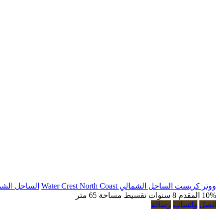
ووتر كريست الساحل الشمالي Water Crest North Coast
الساحل الشم
10% المقدم
8 سنوات تقسيط
مساحة 65 متر
اتصل
واتساب
رسالة