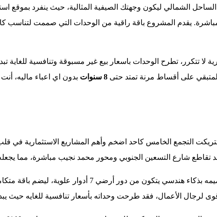
احل الشمالي ليكون وجهتك الصيفية المثالية، حيث ينفرد بموقع استرا
مباشرة. يقدم المشروع باقة راقية من الوحدات التي صممت لتناسب كاف
 لا تتكرر، تطرح الوحدات باسعار بيع غير مسبوقة وتنافسية للغاية تبد
المتبقي على أقساط مرنة تمتد حتى
8 سنوات
بدون اي اعباء ماليه، أنت
يستريكت التجمع الخامس كاحد اضخم وأهم المشاريع الاستثمارية في قل
ند تقاطع شارع التسعين الجنوبي ومحور محمد نجيب مباشرة، مما يجعله
، وتم تصميمه بذكاء هندسي يتكون من دور أرض
أقوى لرجال الأعمال، فقد طرحت وحداته بأسعار تنافسية للغايه حيث يب