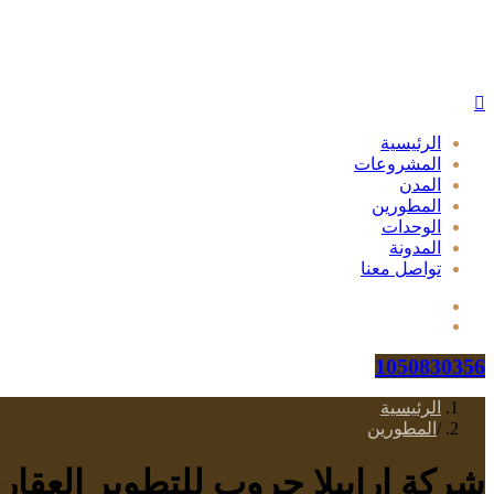
الرئيسية
المشروعات
المدن
المطورين
الوحدات
المدونة
تواصل معنا
1050830356
الرئيسية
/
المطورين
شركة ارابيلا جروب للتطوير العقاري ella Group Development