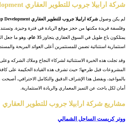
شركة ارابيلا جروب للتطوير العقاري Arabella Group Development
لم يكن وصول
شركة ارابيلا جروب للتطوير العقاري Arabella Group Development
وفلسفة فريدة مكنتها من حجز موقع الريادة في فترة وجيزة. وتستند 
يمتلكون باع طويل في السوق العقاري يتجاوز
35 عام
، وهو ما جعل ا
استثمارية استثنائية تضمن للمستثمرين أعلى العوائد المربحة والمست
وقد تجلت هذه الخبرة الاستثنائية لشركاء النجاح وملاك الشركه و
المشروعات قبل طرحها؛ حيث تشرف هذه القيادة الحكيمة على كافة تفا
بالمواعيد، وبفضل هذا الإشراف الدقيق والتكامل الاحترافي، أصبحت مش
أمان لكل باحث عن التميز المعماري والريادة الاستثمارية.
مشاريع شركة ارابيلا جروب للتطوير العقاري
ووتر كريست الساحل الشمالي