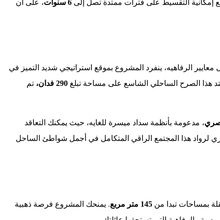
 إمكانية التقسيط على فترات ممتدة تصل إلى
6 سنوات
، على ان
معايير الرفاهيه، ينفرد المشروع بموقع استراتيجي شديد التميز في
تد هذا الصرح الساحلي الشاسع على مساحة تبلغ
290 فدان،
تم
، مدعومة بأنظمة سداد ميسرة للغايه، حيث يمكنك التعاقد
وري لرواد هذا المجتمع الراقي المتكامل في أجمل شواطئ الساحل
لة بمساحات تبدا من
145 متر مربع
. يمنحك المشروع فرصة ذهبية
وصية والرفاهية التي تستحقها عائلتك.