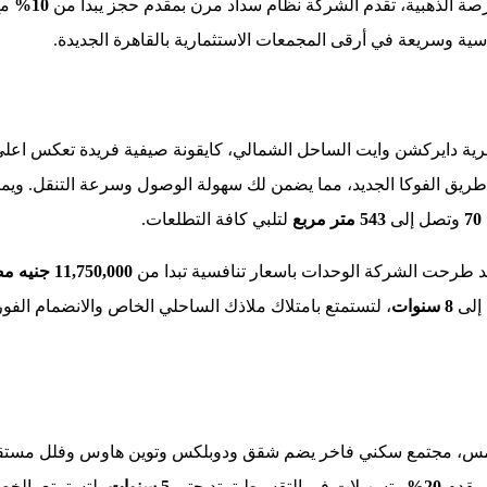
رصة الذهبية، تقدم الشركة نظام سداد مرن بمقدم حجز يبدا من
10%
مع
سية وسريعة في أرقى المجمعات الاستثمارية بالقاهرة الجديدة.
قرية دايركشن وايت الساحل الشمالي، كايقونة صيفية فريدة تعكس اعلى 
طريق الفوكا الجديد، مما يضمن لك سهولة الوصول وسرعة التنقل. ويم
70
وتصل إلى
543 متر مربع
لتلبي كافة التطلعات.
قد طرحت الشركة الوحدات باسعار تنافسية تبدا من
11,750,000 جنيه مصري
 إلى
8 سنوات
، لتستمتع بامتلاك ملاذك الساحلي الخاص والانضمام الف
 الخامس، مجتمع سكني فاخر يضم شقق ودوبلكس وتوين هاوس وفلل مستق
 بمقدم
20%
وتسهيلات في التقسيط تمتد حتى
5 سنوات
، لتستمتع بالخص