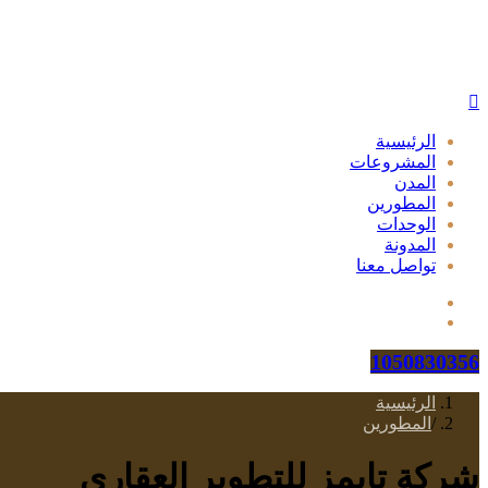
الرئيسية
المشروعات
المدن
المطورين
الوحدات
المدونة
تواصل معنا
1050830356
الرئيسية
/
المطورين
شركة تايمز للتطوير العقاري