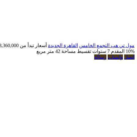
مول تي هب التجمع الخامس
القاهرة الجديدة
أسعار تبدأ من
3,360,000 ج.م
10% المقدم
7 سنوات تقسيط
مساحة 42 متر مربع
اتصل
واتساب
رسالة