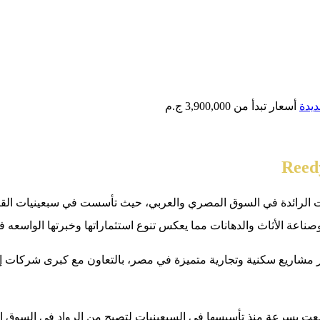
ديدة
أسعار تبدأ من
3,900,000 ج.م
 جروب للتطوير العقاري Reedy Group من الشركات الرائدة في السوق المصري والعربي، حيث
 الأثاث والدهانات مما يعكس تنوع استثماراتها وخبرتها الواسعه في عام
ير مشاريع سكنية وتجارية متميزة في مصر، بالتعاون مع كبرى شركات 
وسعت بسرعة منذ تأسيسها في السبعينيات لتصبح من الرواد في السوق