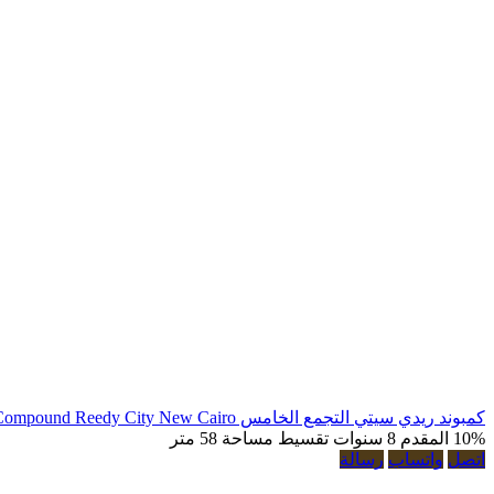
كمبوند ريدي سيتي التجمع الخامس Compound Reedy City New Cairo
10% المقدم
8 سنوات تقسيط
مساحة 58 متر
اتصل
واتساب
رسالة