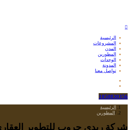
الرئيسية
المشروعات
المدن
المطورين
الوحدات
المدونة
تواصل معنا
1050830356
الرئيسية
/
المطورين
شركة ريدي جروب للتطوير العقار