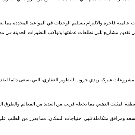
عالمية فاخرة والالتزام بتسليم الوحدات في المواعيد المحدده مما 
قديم مشاريع تلبي تطلعات عملائها وتواكب التطورات الحديثة في مجا
لقاهره الجديده Compound Dijar New Cairo من أحدث مشروعات شركة ريدي جروب للتطوير العقاري، 
لمثلث الذهبي مما يجعله قريب من العديد من المعالم والطرق الحيوية، 
ومرافق متكاملة تلبي احتياجات السكان، مما يعزز من الطلب على شر