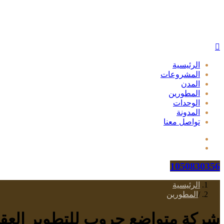
الرئيسية
المشروعات
المدن
المطورين
الوحدات
المدونة
تواصل معنا
1050830356
الرئيسية
/
المطورين
شركة متواضع جروب للتطوير العقاري ee Group Developments