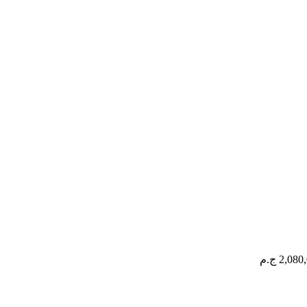
2,08 ج.م