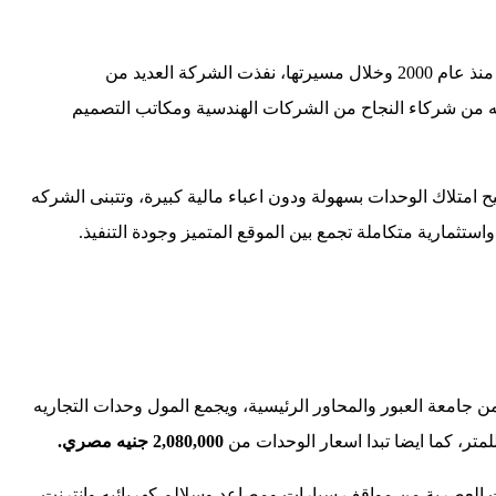
شركة متواضع جروب للتطوير العقاري Metwadee Group Developments تعتبر من الشركات الرائدة في السوق العقاري المصري بخبرة تمتد منذ عام 2000 وخلال مسيرتها، نفذت الشركة العديد من
به من شركاء النجاح من الشركات الهندسية ومكاتب التصميم
امتلاك الوحدات بسهولة ودون اعباء مالية كبيرة، وتتبنى الشركه
ستثمارية متكاملة تجمع بين الموقع المتميز وجودة التنفيذ.
امعة العبور والمحاور الرئيسية، ويجمع المول وحدات التجاريه
متر، كما ايضا تبدا اسعار الوحدات من
2,080,000 جنيه مصري.
ت العصرية من مواقف سيارات ومصاعد وسلالم كهربائيه وإنترنت