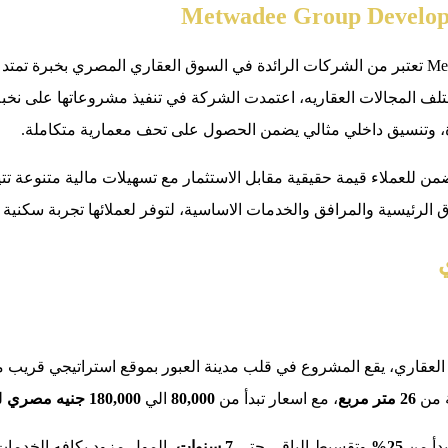
ختلف المجالات العقاريه، اعتمدت الشركة في تنفيذ مشروعاتها على نخ
، وتنسيق داخلي مثالي يضمن الحصول على تحف معمارية متكاملة.
لعملاء قيمة حقيقية مقابل الاستثمار مع تسهيلات مالية متنوعة تتيح 
الرئيسية والمرافق والخدمات الاساسية، لتوفر لعملائها تجربة سكنية وا
اري، يقع المشروع في قلب مدينة العبور بموقع استراتيجي قريب من ج
ة من
26 متر مربع
، مع اسعار تبدأ من
80,000
الي
180,000 جنيه مصري
لل
بدأ من
25%
وتقسيط الباقي حتى
7 سنوات
، المول مزود بكافه الخدما