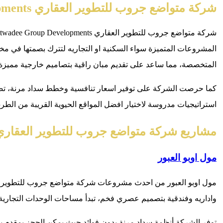
شركة متواضع جروب للتطوير العقاري Metwadee Group Developments
المشروعات المتميزة سواء السكنية او التجاريه لتترك بصمتها في م
المتخصصة، مما ساعد على تقديم مبان راقية بتصاميم خارجية مميزة
كما حرصت الشركة على توفير اسعار تنافسية وخطط سداد مرنة، تضمن ل
استراتيجيات مدروسة لاختيار افضل المواقع الحيوية القريبة من الطرق 
مشاريع شركة متواضع جروب للتطوير العقاري
مول اوبو العبور
مول اوبو العبور من احدث مشروعات شركة متواضع جروب للتطوير العق
واداريه وفندقية بتصميم عصري فخم، تبدأ مساحات الوحدات التجاري
توفر الشركة أنظمة سداد مرنة بدون فوائد حيث يمكن الحجز بمقدم ي