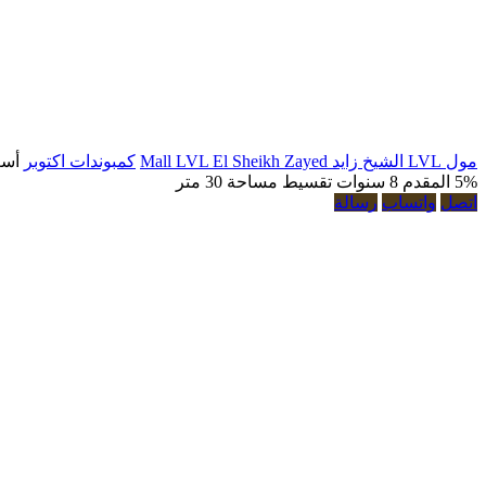
مول LVL الشيخ زايد Mall LVL El Sheikh Zayed
كمبوندات اكتوبر
أسع
5% المقدم
8 سنوات تقسيط
مساحة 30 متر
اتصل
واتساب
رسالة