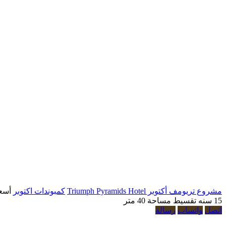
مشروع تريومف أكتوبر Triumph Pyramids Hotel
كمبوندات اكتوبر
أسعا
15 سنه تقسيط
مساحة 40 متر
اتصل
واتساب
رسالة