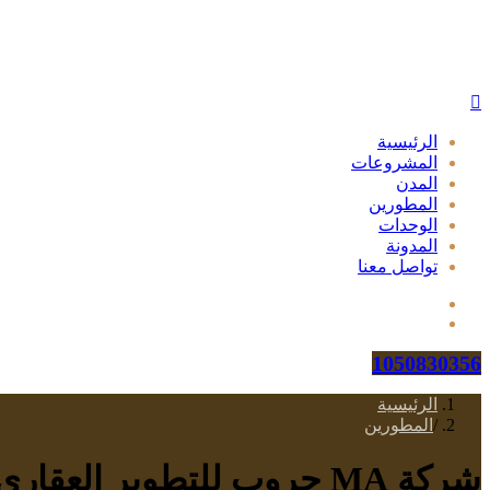
الرئيسية
المشروعات
المدن
المطورين
الوحدات
المدونة
تواصل معنا
1050830356
الرئيسية
/
المطورين
شركة MA جروب للتطوير العقاري MA Group