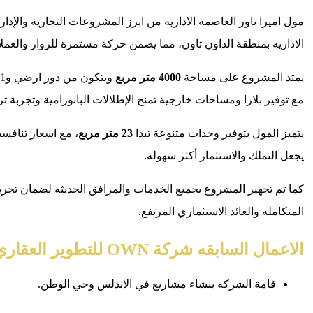
مول اميرا تاور العاصمه الاداريه من ابرز المشروعات التجارية والإد
الاداريه بمنطقة الداون تاون، مما يضمن حركة مستمرة للزوار والعملاء
يمتد المشروع على مساحة
4000 متر مربع
مع توفير بلازا ومساحات خارجية تمنح الإطلالات البانورامية وتجربة تر
يتميز المول بتوفير وحدات متنوعة تبدا
23 متر مربع
، مع اسعار تنافسي
يجعل التملك والاستثمار أكثر سهولة.
كما تم تجهيز المشروع بجميع الخدمات والمرافق الحديثه لضمان تجربة
المتكامله والعائد الاستثماري المرتفع.
الاعمال السابقه شركة OWN للتطوير العقاري
قامة الشركه بنشاء مشاريع في الاندلس وحي الوطن.