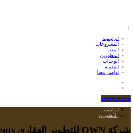
الرئيسية
المشروعات
المدن
المطورين
الوحدات
المدونة
تواصل معنا
1050830356
الرئيسية
/
المطورين
شركة OWN للتطوير العقاري OWN Developments