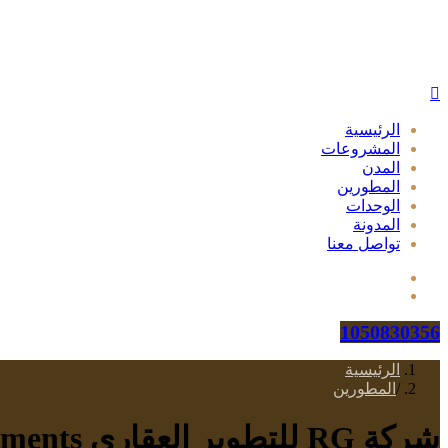
الرئيسية
المشروعات
المدن
المطورين
الوحدات
المدونة
تواصل معنا
1050830356
الرئيسية
/
المطورين
شركة RG للتطوير العقاري RG Developments