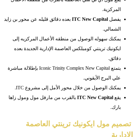
مركزية.
فصل
New Capital
ITC
بعده دقائق قليله عن محور بن زايد
لشمالي.
مكنك سهوله الوصول من منطقه الأعمال المركزيه إلى
كونيك ترينتي كومبلكس العاصمة الإدارية الجديدة بعده
ائق.
يتمتع Iconic Trinity Complex New Capital بإطلالة مباشرة
ي البرج الأيقوني.
كنك الوصول من خلال محور الأمل إلى مشروع ITC.
قع
New Capital
ITC
بالقرب من مارفل مول ومول زاها
رك.
 مول ايكونيك ترينتي العاصمة
ية