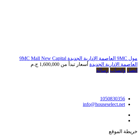
لإدارية الجديدة
أسعار تبدأ من
1,600,000 ج.م
تساب
رسالة
10508303
info@houseselect.n
لموقع