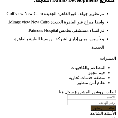
السابقة:
 تطوير جولف فيو القاهرة الجديدة Golf view New Cairo.
يضا ميراج فيو القاهرة الجديدة Mirage view New Cairo.
 انشاء مستشفى بطمس Patmous Hospital.
تأسيس مبنى إداري لشركة ابن سينا الطبية بالقاهرة
جديدة.
ت
مطاعم والكافيهات
م مجهز
طقة خدمات تُجارية
ام أمن متطور
وشور المشروع سجل هنا
روشور
الشائعة