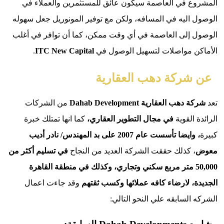
 في العاصمة سيكون عائق للمستثمرين والعملاء في
اليه في المسافه، ولكن مع توفير المونوريل جعل سهوله
إلى العاصمة في أي وقت ممكن، كما أن توافر في أغلب
 مواصلات لتسهيل الوصول في
New Capital
ITC
.
ركة دهب العقارية
ب العقارية Dahab Development
من الشركات
القوية
في مجال التطوير العقاري،
كما انها تمتلك خبرة
وايضا
تأسست عام 2007 على بد المهندس/ نادر أديب
 كذلك حققت الشركة العديد من النجاح
في تسليم أكثر من
50,00 متر مربع سكني وتجاري، وكذلك في منطقة القاهرة
، لارضاء كافه عملائها وكسب ثقتهم
وقد جاءت اعمال
السابقه علي النحو التالي: