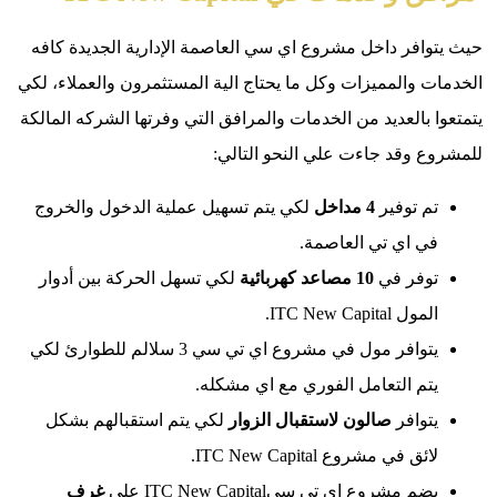
افر داخل مشروع اي سي العاصمة الإدارية الجديدة كافه
 والمميزات وكل ما يحتاج الية المستثمرون والعملاء، لكي
 بالعديد من الخدمات والمرافق التي وفرتها الشركه المالكة
 وقد جاءت علي النحو التالي:
م توفير
4 مداخل
لكي يتم تسهيل عملية الدخول والخروج
ي اي تي العاصمة.
وفر في
10 مصاعد كهربائية
لكي تسهل الحركة بين أدوار
ل ITC New Capital.
يتوافر مول في مشروع اي تي سي 3 سلالم للطوارئ لكي
تم التعامل الفوري مع اي مشكله.
وافر
صالون لاستقبال الزوار
لكي يتم استقبالهم بشكل
ئق في مشروع ITC New Capital.
م مشروع اي تي سيITC New Capital على
غرف