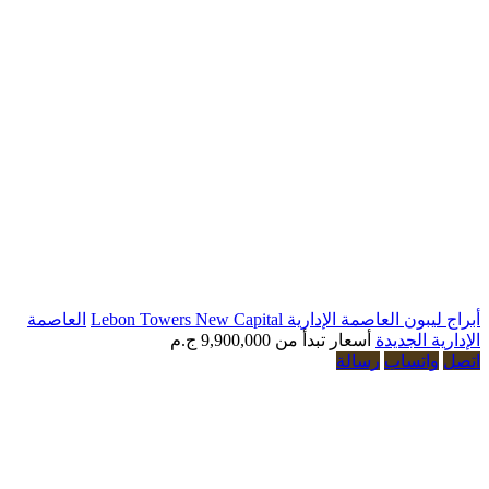
صمة الإدارية Lebon Towers New Capital
العاصمة
الجديدة
أسعار تبدأ من
9,900,000 ج.م
تساب
رسالة