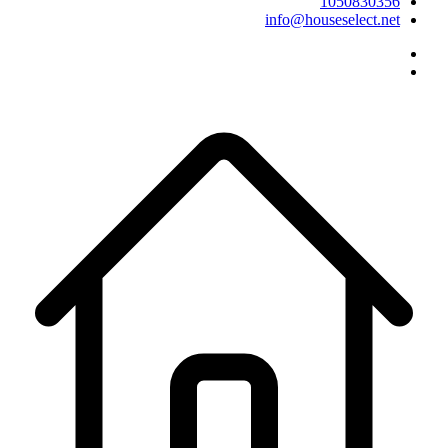
10508303
info@houseselect.n