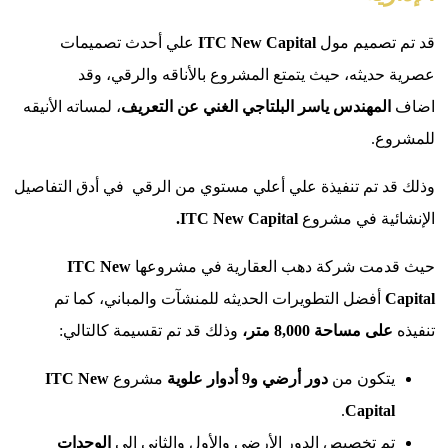
تصميم مول
New Capital
ITC
علي أحدث تصميمات
ديثه، حيث يتمتع المشروع بالأناقه والرقي، وقد
لمهندس ياسر البلتاجي الغني عن التعريف
، لمساته الأنيقه
ع.
 تم تنفيذة علي أعلي مستوي من الرقي في أدق التفاصيل
ية في مشروع
New Capital.
ITC
مت شركة دهب العقارية في مشروعها
New
ITC
أفضل التطويرات الحديثه للمنشآت والمباني، كما تم
ى مساحة 8,000 متر،
وذلك قد تم تقسيمة كالتالي:
تكون من
دور أرضي و9 أدوار علوية
مشروع
New
ITC
.
Capita
م تخصيص الدور الأرضي والأول والثاني إلى
الوحدات