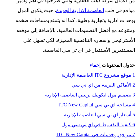
ل شركة دهب العقارية والتي طرحتها في أهم وأميز
في قلب
العاصمة الادارية الجديدة
، حيث يتكون المول
دارية وتجارية وطبية، كما انه
يتمتع بمساحات ضخمه
 مع أفضل التصميمات العالمية، بالإضافة إلى موقعه
تيجي واسعاره التنافسية المميزة، لكي تسهل علي
رين الأستثمار في اي تي سي العاصمة.
محتويات
إخفاء
IT العاصمة الإدارية
كن القريبة من اي تي سي
مول ايكونيك ترينتي العاصمة الإدارية
تي سي ITC New Capital
 اي تي سي العاصمة الإدارية
 التقسيط في اي تي سي مول
مات في ITC New Capital