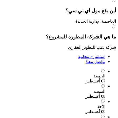
ع مول اي تي سي؟
لإدارية الجديدة
الشركة المطورة للمشروع؟
ب للتطوير العقاري
تشارة مجانية
اصل معنا
جمعة
طس
سبت
طس
أحد
طس