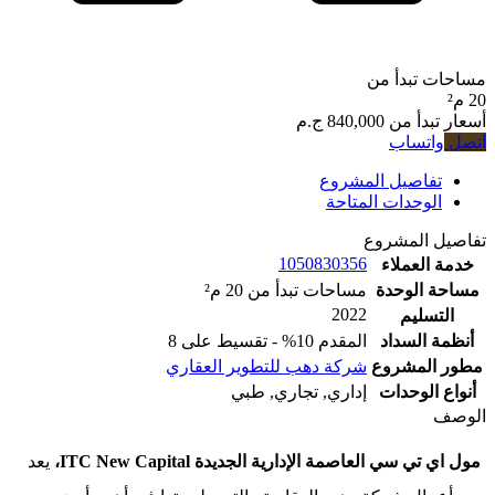
تبدأ من
دأ من
840,000 ج.م
تساب
اصيل المشروع
وحدات المتاحة
المشروع
1050830356
لعملاء
الوحدة
مساحات تبدأ من 20 م²
2022
ليم
السداد
المقدم 10% - تقسيط على 8
لمشروع
شركة دهب للتطوير العقاري
لوحدات
إداري, تجاري, طبي
تي سي العاصمة الإدارية الجديدة
New Capital
ITC
،
يعد