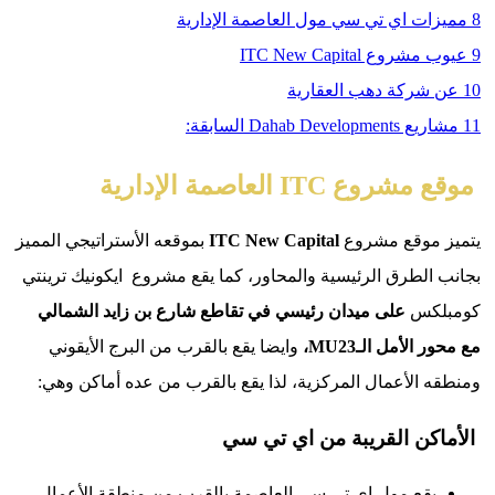
ت اي تي سي مول العاصمة الإدارية
 ITC New Capital
ركة دهب العقارية
Dahab D السابقة:
ITC العاصمة الإدارية
موقع مشروع
New Capital
ITC
بموقعه الأستراتيجي المميز
لطرق الرئيسية والمحاور، كما يقع مشروع ايكونيك ترينتي
كس
على ميدان رئيسي في تقاطع شارع بن زايد الشمالي
الأمل الـ
MU23
،
وايضا يقع بالقرب من البرج الأيقوني
الأعمال المركزية، لذا يقع بالقرب من عده أماكن وهي:
ن القريبة من اي تي سي
قع مول اي تي سي العاصمة بالقرب من منطقة الأعمال