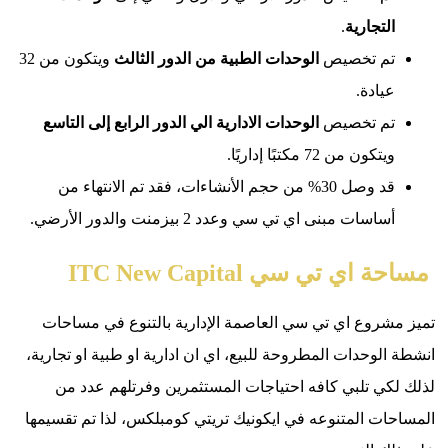
تجارية
.
م تخصيص
الوحدات الطبية من الدور الثالث
ويتكون من 32
ادة.
م تخصيص
الوحدات الادارية الي الدور الرابع إلى التاسع
كون من 72 مكتبًا إداريًا.
قد وصل 30% من حجم الأنشاءات، فقد تم الانتهاء من
اسات مبنى اي تي سي وعدد 2 بيزمنت والدور الأرضي.
 تي سي ITC New Capital
روع اي تي سي العاصمة الإدارية بالتنوع في مساحات
وحدات المطروحة للبيع، اي ان ادارية او طبية او تجارية،
ي تلبي كافه احتياجات المستثمرين وفرتلهم عدد من
ت المتنوعه في ايكونيك تريتي كومبلكس، لذا تم تقسيمها