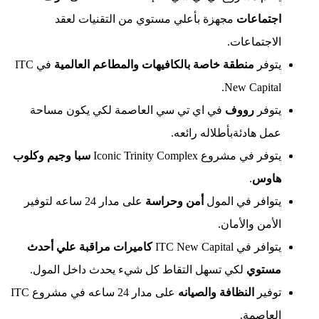
جتماعات
مجهزة بأعلي مستوي من التقنيات لعقد
اجتماعات.
توفر
منطقة خاصة ب
الكافيهات و
المطاعم العالمية
في ITC
New Capita
توفر
رووف
في اي تي سي العاصمة لكي يكون مساحة
ل هادئةبأطلاله رائعه.
فر في مشروع Iconic Trinity Complex
سبا وجيم وكلوب
اوس
.
توافر في المول
أمن وحراسة
على مدار 24 ساعه لتوفير
أمن والأمان.
افر في ITC New Capital
كاميرات مراقبة علي أحدث
ستوي
لكي تسهل التقاط كل شيء يحدث داخل المول.
وفير
النظافة والصيانه
على مدار 24 ساعه في مشروع ITC
لعاصمة.