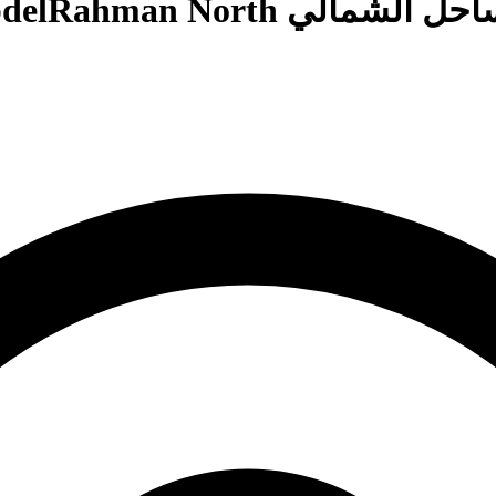
Riv Sidi AbdelRahman 