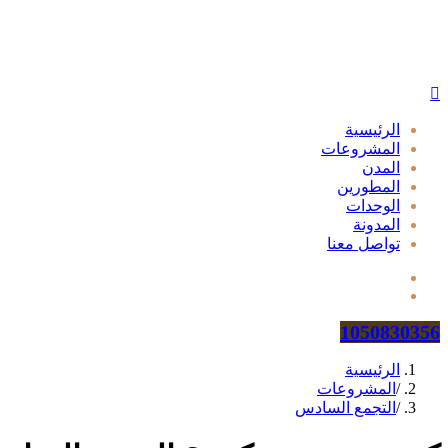
الرئيسية
المشروعات
المدن
المطورين
الوحدات
المدونة
تواصل معنا
1050830356
الرئيسية
/
المشروعات
/
التجمع السادس