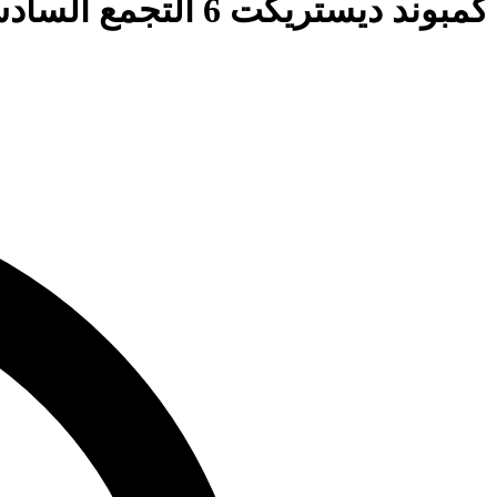
كمبوند ديستريكت 6 التجمع السادس District 6 New Cairo