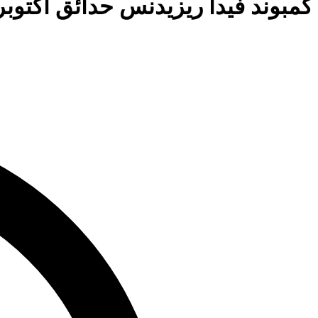
كمبوند فيدا ريزيدنس حدائق اكتوبر mpound Vida October Gardens