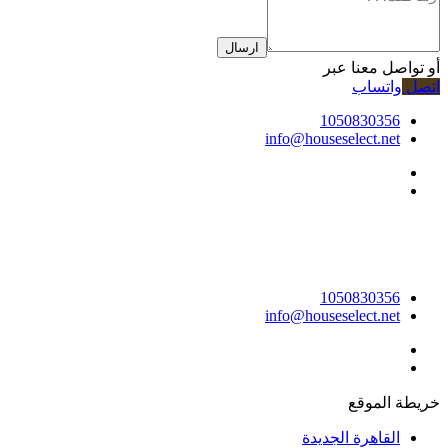
ارسال
أو تواصل معنا عبر
اتصل
واتساب
1050830356
info@houseselect.net
1050830356
info@houseselect.net
خريطة الموقع
القاهرة الجديدة