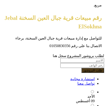
مربع.
رقم مبيعات قرية جبال العين السخنة Jebal
ElSokhna
للتواصل مع إدارة مبيعات قرية جبال العين السخنة، برجاء
الاتصال بنا على رقم 01050830356
لطلب بروشور المشروع سجل هنا
طلب البروشور
استشارة مجانية
تواصل معنا
الأحد
09 أغسطس