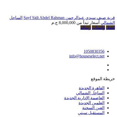
 عبدالرحمن Sayf Sidi Abdel Rahman
الساحل
أسعار تبدأ من
8,000,000 ج.م
تساب
رسالة
10508303
info@houseselect.n
لموقع
قاهرة الجديدة
ساحل الشمالي
عاصمة الإدارية الجديدة
علمين الجديدة
عين السخنة
مستقبل سيتي