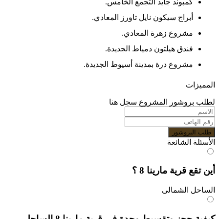
بوند جايد التجمع الخامس.
راج سيكون نايل تاورز المعادي.
شروع زهرة المعادي.
دق هيلتون دمياط الجديدة.
شروع درة بمدينة أسيوط الجديدة.
ت
وشور المشروع سجل هنا
روشور
الشائعة
رية مارينا 8 ؟
الشمالى
كيفية حجز وتقسيط وحدة في قرية مارينا 8 الساحل