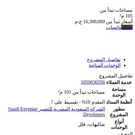
تبدأ من
دأ من
16,300,000 ج.م
تساب
اصيل المشروع
وحدات المتاحة
المشروع
1050830356
عملاء
ة
مساحات تبدأ من 105 م²
دة
لسداد
المقدم 10% - تقسيط على 7
ر
الشركة السعودية المصرية للتعمير Saudi Egyptian
Developers
وع
ع
شاليهات، فلل
ات