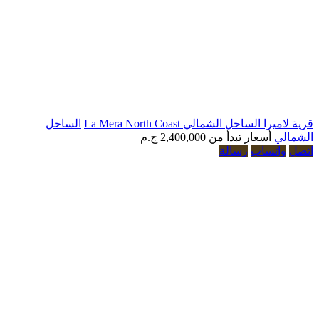
لساحل الشمالي La Mera North Coast
الساحل
أسعار تبدأ من
2,400,000 ج.م
تساب
رسالة