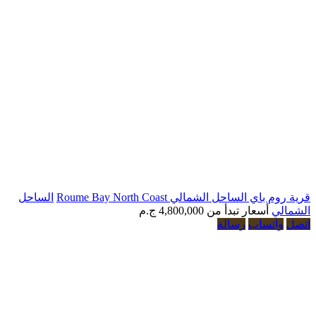
الساحل الشمالي Roume Bay North Coast
الساحل
أسعار تبدأ من
4,800,000 ج.م
تساب
رسالة