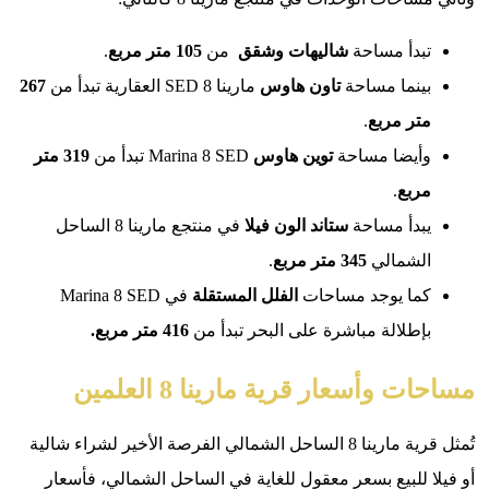
بدأ مساحة
شاليهات وشقق
من
105 متر مربع
.
ينما مساحة
تاون هاوس
مارينا 8 SED العقارية تبدأ من
267
تر مربع
.
أيضا مساحة
توين هاوس
Marina 8 SED تبدأ من
319 متر
ربع
.
بدأ مساحة
ستاند الون فيلا
في منتجع مارينا 8 الساحل
لشمالي
345 متر مربع
.
ما يوجد مساحات
الفلل المستقلة
في Marina 8 SED
طلالة مباشرة على البحر تبدأ من
416 متر مربع.
 وأسعار قرية مارينا 8 العلمين
تُمثل قرية مارينا 8 الساحل الشمالي الفرصة الأخير لشراء شالية
 للبيع بسعر معقول للغاية في الساحل الشمالي، فأسعار