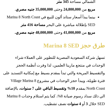
لشمالي مساحة
345 متر
ربع
من
24,800,000
وحتى
35,000,000 جنيه مصري
.
بينما يبدأ أسعار ستاند ألون للبيع في Marina 8 North Coast
لالة مباشرة على البحر
مساحة 416 متر
ربع
من
41,000,000
وحتى
48,000,000 جنيه مصري.
Marina 8 SE
كة السعودية المصرية للتطوير على العملاء شراء
 في منتجع مارينا العلمين، لذا وفرت أنظمة الحجز
ط المريحة والتي تبدأ بمقدم بسيط مع إمكانية التسديد على
فترة طويلة، ويبدأ حجز الوحدات في مشروع Village Marina 8
 بمقدم
10% وتقسيط الباقي على 7 سنوات،
بالإضافة
الي ذلك سداد رسوم صيانة 8%، كما يتم استلام وحدات Marina 8
3
أو
4 سنوات
نصف تشطيب.