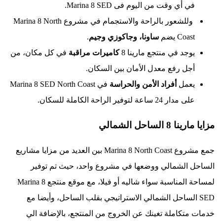
 أي وقت من اليوم فى Marina 8 SED.
وللشعور بالراحة والاستجمام في مشروع Marina 8 North
Coa يضم
ساونا، وجاكوزي
وجيم
.
جد في منتجع مارينا 8
كاميرات مراقبة
في كل مكان، من
جل رفع معدل الأمان بين السكان.
عمل
أفراد الأمن والحراسة
في Marina 8 SED North Coast
دار 24 ساعة لتوفير الراحة الكاملة للسكان.
لساحل الشمالي
جمع مشروع Marina 8 North Coast بين العديد من مزايا مشاريع
الشمالي ووضعها في مشروع واحد، حيث تم توفير
لمساحة المناسبة سواء شاليه أو فيلا، مع موقع منتجع Marina 8
 الساحل الشمالي الاستراتيجي بقلب الساحل، وأيضا مع
تكاملة تغينك عن الخروج من المنتجع، بالإضافة الي