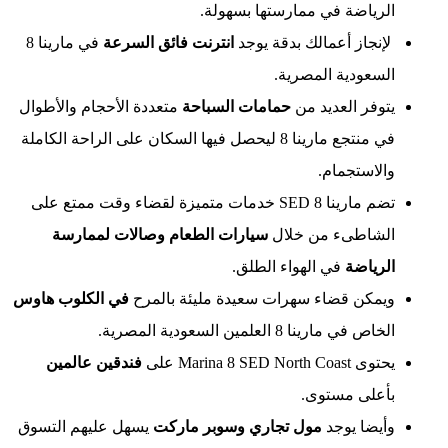
لرياضة في ممارستها بسهولة.
إنجاز أعمالك بدقة يوجد
انترنت فائق السرعة
في مارينا 8
لسعودية المصرية.
وفر العديد من
حمامات السباحة
متعددة الأحجام والأطوال
في منتجع مارينا 8 ليحصل فيها السكان على الراحة الكاملة
الاستجمام.
تضم مارينا 8 SED خدمات متميزة لقضاء وقت ممتع على
لشاطىء من خلال
سيارات الطعام وصالات لممارسة
لرياضة
في الهواء الطلق.
يمكن قضاء سهرات سعيدة مليئة بالمرح
في الكلوب هاوس
اص في مارينا 8 العلمين السعودية المصرية.
Marina 8 SED North Coast على
فندقين عالمين
أعلى مستوى.
يضا يوجد
مول تجاري وسوبر ماركت
يسهل عليهم التسوق