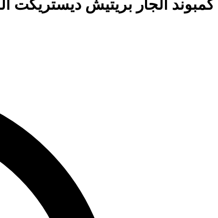
كمبوند الجار بريتيش ديستريكت الشروق h District El Shorouk