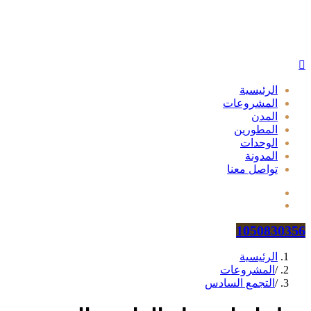
الرئيسية
المشروعات
المدن
المطورين
الوحدات
المدونة
تواصل معنا
1050830356
الرئيسية
/
المشروعات
/
التجمع السادس