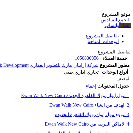
موقع المشروع
التجمع السادس
اتصل
واتساب
تفاصيل المشروع
الوحدات المتاحة
تفاصيل المشروع
1050830356
خدمة العملاء
مطور المشروع
شركة ارابيان مارك للتطوير العقاري Arabian Mark Development
أنواع الوحدات
تجاري،اداري،طبي
الوصف
جدول المحتويات
إخفاء
1
مول إيوان ووك القاهرة الجديدة Ewan Walk New Cairo
2
الهدف من انشاء Ewan Walk New Cairo
3
موقع مول إيوان ووك القاهرة الجديدة
4
الاماكن القريبه من Ewan Walk New Cairo