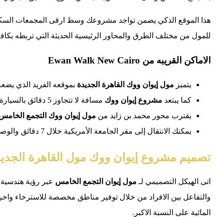
هذا الموقع الذكي يضمن تواجد مشروعك وسط ارقى المجمعات السكنية
للمول من مختلف الطرق والمحاور الرئيسية الحديثة التي تربطه بكافة
الاماكن القريبه من
Ewan Walk New Cairo
يتميز
مول إيوان ووك القاهرة الجديدة
بموقعه الفريد الذي يضعه
كما يبتعد
مشروع إيوان ووك
مسافة لا تتجاوز 5 دقائق بالسيارة عن الطريق الدائري الأوسطي الذي يسهل الحركة والتنقل.
يقترب محور محمد بن زايد من
مول إيوان ووك التجمع الخامس
يمكنك الانتقال إلى مقر الجامعة الأمريكية خلال 7 دقائق والوصول إلى الجامعة الألمانية في غضون 8 دقائق فقط.
تصميم مشروع إيوان ووك مول القاهرة الجدي
اتى الهيكل التصميمي لـ
مول إيوان التجمع الخامس
عبر رؤية هندسية م
والتفاعل بين الافراد من خلال توفير مناطق مخصصة للاسترخاء واخر
المائية على النسبة الاكبر.