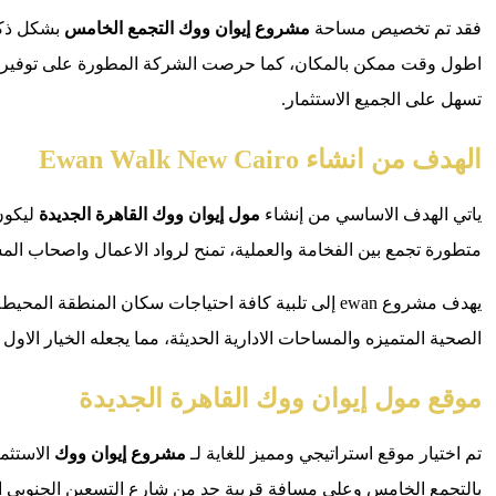
فقد تم تخصيص مساحة
مشروع إيوان ووك التجمع الخامس
بشكل ذكي 
اطول وقت ممكن بالمكان، كما حرصت الشركة المطورة على توفير باقة 
تسهل على الجميع الاستثمار.
الهدف من انشاء
Ewan Walk New Cairo
ياتي الهدف الاساسي من إنشاء
مول إيوان ووك القاهرة الجديدة
ليكون
متطورة تجمع بين الفخامة والعملية، تمنح لرواد الاعمال واصحاب ال
يهدف مشروع ewan إلى تلبية كافة احتياجات سكان المن
الصحية المتميزه والمساحات الادارية الحديثة، مما يجعله الخيار الاول 
موقع مول إيوان ووك القاهرة الجديدة
تم اختيار موقع استراتيجي ومميز للغاية لـ
مشروع إيوان ووك
الاستثم
بالتجمع الخامس وعلى مسافة قريبة جد من شارع التسعين الجنوبي ال