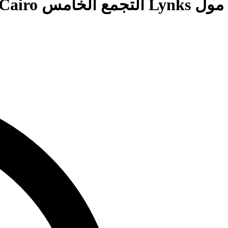
مول Lynks التجمع الخامس Mall Lynks New Cairo