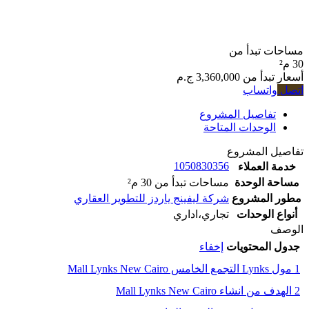
مساحات تبدأ من
30 م²
أسعار تبدأ من
3,360,000 ج.م
اتصل
واتساب
تفاصيل المشروع
الوحدات المتاحة
تفاصيل المشروع
1050830356
خدمة العملاء
مساحة الوحدة
مساحات تبدأ من 30 م²
مطور المشروع
شركة ليفينج ياردز للتطوير العقاري
أنواع الوحدات
تجاري،اداري
الوصف
جدول المحتويات
إخفاء
1
مول Lynks التجمع الخامس Mall Lynks New Cairo
2
الهدف من انشاء Mall Lynks New Cairo