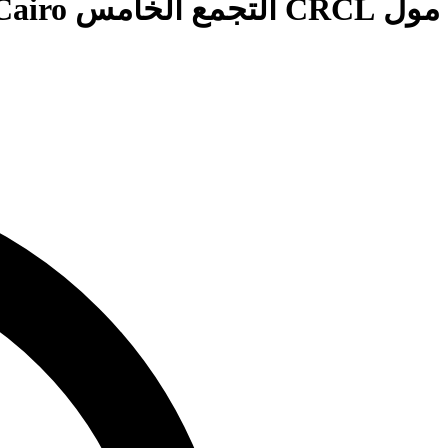
مول CRCL التجمع الخامس Mall CRCL New Cairo