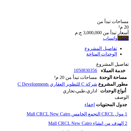
مساحات تبدأ من
20 م²
أسعار تبدأ من
3,000,000 ج.م
اتصل
واتساب
تفاصيل المشروع
الوحدات المتاحة
تفاصيل المشروع
1050830356
خدمة العملاء
مساحة الوحدة
مساحات تبدأ من 20 م²
مطور المشروع
شركة C للتطوير العقاري C Developments
أنواع الوحدات
اداري،طبي،تجاري
الوصف
جدول المحتويات
إخفاء
1
مول CRCL التجمع الخامس Mall CRCL New Cairo
2
الهدف من انشاء Mall CRCL New Cairo